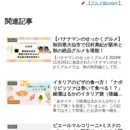
【グルメ旅note✏︎】
関連記事
【バナナマンのせっかくグルメ】
グルメ
秋田県大仙市で日村勇紀が新米と
秋の絶品グルメを堪能！
【バナナマンのせっかくグルメ】2024年
11月24日に放送されたバナナマンのせっ
かくグルメでは、秋の特別編として日村
勇紀さんが秋田県を巡る2時間SP。秋田
県が大好きという日村さんが、大仙市と
仙北市の2つの街を訪問しました。（仙北
イタリアのピザの食べ方！「ナポ
グルメ
市の記事は☞...
リピッツァは巻いて食べる！？」
綾瀬はるかのイタリア旅（後編）
【朝イチ】
「あさイチ」で綾瀬はるかさんが行くイ
タリア旅！を放送していましが、この記
事ではそこで登場したお店や食べ物をま
とめてみました！（前編）ではローマで
グルメ巡りをした綾瀬はるかさん。ジェ
ラートやマリトッツォのほか、ストリー
ピエールマルコリーニ×ミスドの
グルメ
トフードを楽しみました。...