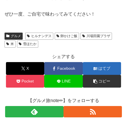
ぜひ一度、ご自宅で味わってみてください！
グルメ
ヒルナンデス
卵かけご飯
川場田園プラザ
米
雪ほたか
シェアする
X
Facebook
はてブ
Pocket
LINE
コピー
【グルメ旅note✏︎】をフォローする