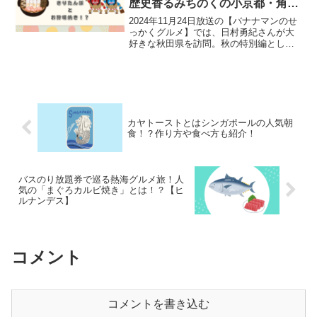
歴史香るみちのくの小京都・角館
で味わう贅沢ご当地グルメ
2024年11月24日放送の【バナナマンのせ
っかくグルメ】では、日村勇紀さんが大
好きな秋田県を訪問。秋の特別編とし
て、秋田県の中央に位置する仙北市と大
仙市に訪れた様子を、２時間にわたって
放送されました。後半はみちのくの小京
都と呼ばれる仙北市...
カヤトーストとはシンガポールの人気朝
食！？作り方や食べ方も紹介！
バスのり放題券で巡る熱海グルメ旅！人
気の「まぐろカルビ焼き」とは！？【ヒ
ルナンデス】
コメント
コメントを書き込む