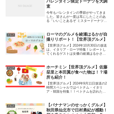
バレンタイン限定ドーナツを大調
査
今年もバレンタインの季節がやってきま
した。皆さんが一度は耳にしたことのあ
る「いいことあるぞ ミスタードーナツ」
というスローガンを掲げて、長年たくさ
んの人に愛されているミスタードーナ
ツ。人気キャラクターなどとの期間限定
ローマのグルメを綾瀬はるかが自
グルメ
コラボも頻繁に目にします...
撮りリポート！【世界頂グルメ】
【世界頂グルメ】2024年10月30日の放送
は、イタリア・ローマ特集！レポートし
てくれるゲストは女優の綾瀬はるかさ
ん！ちょっぴり天然な姿を映しつつも、1
人旅している様子にはスタジオメンバー
も終始癒されていました。日本人の私た
ホーチミン【世界頂グルメ】佐藤
アジア
ちにも馴染み深い...
栞里と本田翼が食べた物は！？場
所も紹介！
【世界頂グルメ】2024年9月11日放送の2
時間スペシャルではベトナム・イタリ
ア・韓国を特集！！ベトナムを訪れたの
は、佐藤栞里ちゃんと本田翼ちゃん！10
代から仲よしの2人ですが、初めての2人
旅に「夢がかないました♡」とカメラを
【バナナマンのせっかくグルメ】
グルメ
忘れて、はしゃ...
秋田県仙北市で日村勇紀が感動！