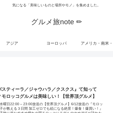
気になる「美味しいものと場所やモノ」を集めました。
グルメ旅note ✏︎
アジア
ヨーロッパ
アメリカ・南米・
バスティーラ／ジャウハラ／クスクス』て知って
？モロッコグルメは美味しい！【世界頂グルメ】
水曜日22:00 – 23:00放送の【世界頂グルメ】6/12放送の『モロッ
子が教える３日間 加工ゼロでも絵になる絶景！爆食！爆買い！』
子旅に超おすすめ憧れの国モロッコにモデルのゆめぽてが訪れた