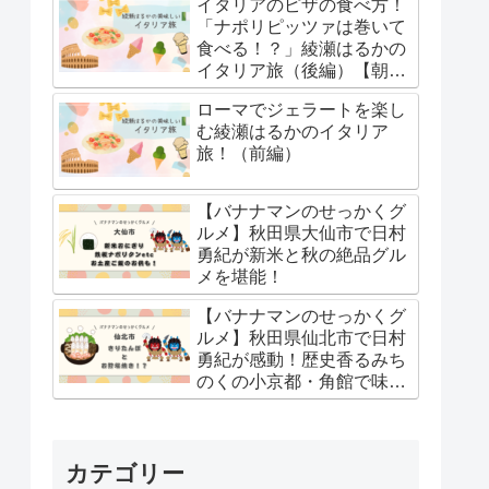
イタリアのピザの食べ方！
「ナポリピッツァは巻いて
食べる！？」綾瀬はるかの
イタリア旅（後編）【朝イ
チ】
ローマでジェラートを楽し
む綾瀬はるかのイタリア
旅！（前編）
【バナナマンのせっかくグ
ルメ】秋田県大仙市で日村
勇紀が新米と秋の絶品グル
メを堪能！
【バナナマンのせっかくグ
ルメ】秋田県仙北市で日村
勇紀が感動！歴史香るみち
のくの小京都・角館で味わ
う贅沢ご当地グルメ
カテゴリー