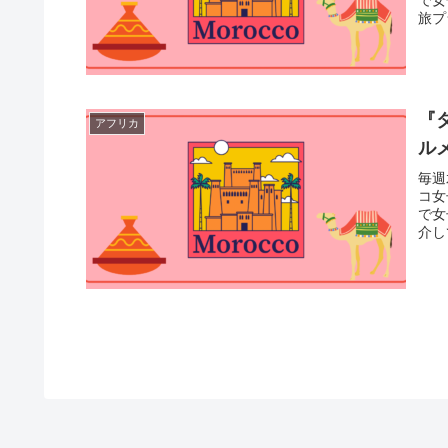
旅プ
『
アフリカ
ル
毎週
コ女
で女
介し