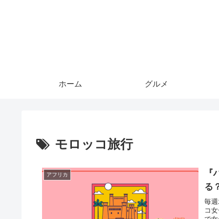
ホーム
グルメ
モロッコ旅行
『
アフリカ
る
毎週
コ女
で女