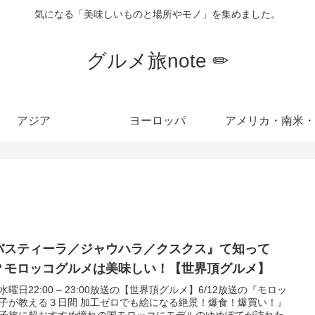
気になる「美味しいものと場所やモノ」を集めました。
グルメ旅note ✏︎
アジア
ヨーロッパ
アメリカ・南米・
バスティーラ／ジャウハラ／クスクス』て知って
？モロッコグルメは美味しい！【世界頂グルメ】
水曜日22:00 – 23:00放送の【世界頂グルメ】6/12放送の『モロッ
子が教える３日間 加工ゼロでも絵になる絶景！爆食！爆買い！』
子旅に超おすすめ憧れの国モロッコにモデルのゆめぽてが訪れた