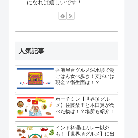
になれば嬉しいです！
人気記事
香港屋台グルメ深水埗で朝
ごはん食べ歩き！支払いは
現金？衛生面は！？
ホーチミン【世界頂グル
メ】佐藤栞里と本田翼が食
べた物は！？場所も紹介！
インド料理はカレー以外
も！【世界頂グルメ】に出