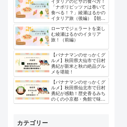
イタリアのピザの食べ方！
「ナポリピッツァは巻いて
食べる！？」綾瀬はるかの
イタリア旅（後編）【朝イ
チ】
ローマでジェラートを楽し
む綾瀬はるかのイタリア
旅！（前編）
【バナナマンのせっかくグ
ルメ】秋田県大仙市で日村
勇紀が新米と秋の絶品グル
メを堪能！
【バナナマンのせっかくグ
ルメ】秋田県仙北市で日村
勇紀が感動！歴史香るみち
のくの小京都・角館で味わ
う贅沢ご当地グルメ
カテゴリー