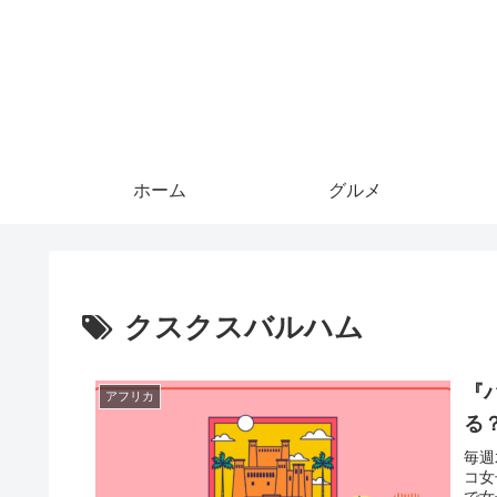
ホーム
グルメ
クスクスバルハム
『
アフリカ
る
毎週
コ女
で女