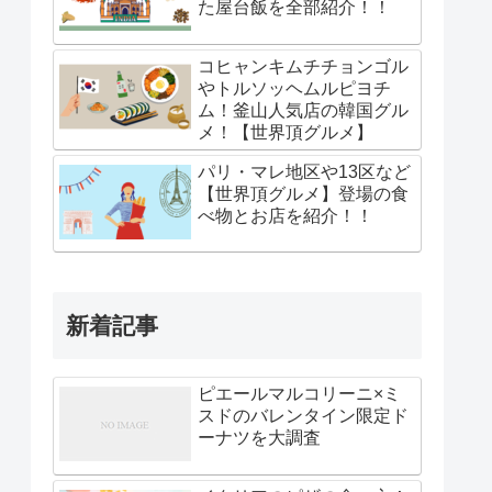
た屋台飯を全部紹介！！
コヒャンキムチチョンゴル
やトルソッヘムルピヨチ
ム！釜山人気店の韓国グル
メ！【世界頂グルメ】
パリ・マレ地区や13区など
【世界頂グルメ】登場の食
べ物とお店を紹介！！
新着記事
ピエールマルコリーニ×ミ
スドのバレンタイン限定ド
ーナツを大調査